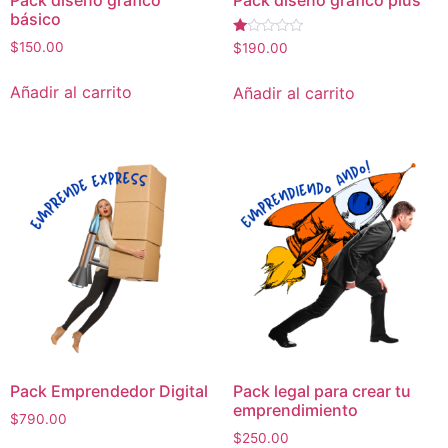
básico
Valorado
$
150.00
$
190.00
con
1.00
de
Añadir al carrito
Añadir al carrito
5
Pack Emprendedor Digital
Pack legal para crear tu
emprendimiento
$
790.00
$
250.00