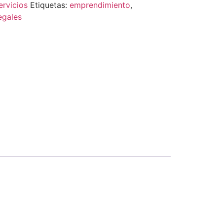
ervicios
Etiquetas:
emprendimiento
,
egales